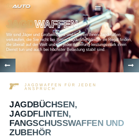
JAGD
WAFFEN
Wir sind Jäger und Großwildjäger und können Ihnen Jagdwaffen
verkaufen, die Sie nicht bei Ihrem Jagdwaffenhändler im Regal finden,
die überall auf der Welt und bei jeder Witterung leistungsstark ihren
Dienst tun und auch bei höchster Belastung stabil sind.
JAGDWAFFEN FÜR JEDEN
ANSPRUCH
JAGDBÜCHSEN,
JAGDFLINTEN,
FANGSCHUSSWAFFEN UND Z
UBEHÖR